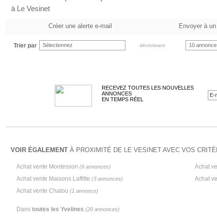
à Le Vesinet
Créer une alerte e-mail
Envoyer à un
Trier par
Sélectionnez
10 annonce
décroissant
RECEVEZ TOUTES LES NOUVELLES
ANNONCES
EN TEMPS RÉEL
VOIR ÉGALEMENT
À PROXIMITÉ DE LE VESINET AVEC VOS CRITÈ
Achat vente Montesson
Achat v
(6 annonces)
Achat vente Maisons Laffitte
Achat v
(3 annonces)
Achat vente Chatou
(1 annonce)
Dans
toutes les Yvelines
(20 annonces)