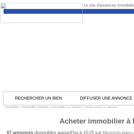
Le site d'annonces immobilièr
RECHERCHER UN BIEN
DIFFUSER UNE ANNONCE
Immobilier
>
Immobilier Yvelines
>
Immobilier Le Vesinet
>
Achat vente Le Vesinet
Acheter immobilier à 
67 annonces
disponibles aujourd'hui à 15:25 sur
D
MAISONS-PARIS
.C