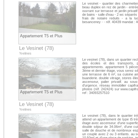
Le vesinet - quartier des charmett
beau duplex en rez de jardin - entré
ouvrant sur terrasse et jardin privat
de bains - salle d'eau - 2 wc séparés
frais de notaire reduits - a la lu
besanceney - - réf. 40439 mandat : 4
Appartement T5 et Plus
Le Vesinet (78)
Yvelines
Le vesinet (78), dans un quartier rec
des écoles et des transports, 
appartements. appartement 5 pièce
3ème et dernier étage, vous serez sé
une terrasse de 6 m², sa cuisine a
buanderie. double vitrage, stores éle
ascenseur, palier privatif. au sou
d'urgence. réseau immobilier capifran
photos (réf. 242424) sur www.capifr
Appartement T5 et Plus
ref : 34093257510
Le Vesinet (78)
Yvelines
Le vesinet (78), dans le quartier t
attend un appartement de type t5 tr
étage avec ascenseur. d'une superfic
double séjour de 34.06m², d'une cui
salle de douche et de nombreux espac
un couple avec 2 ou 3 enfants. au s
10.50m² et d'une place de parking. i