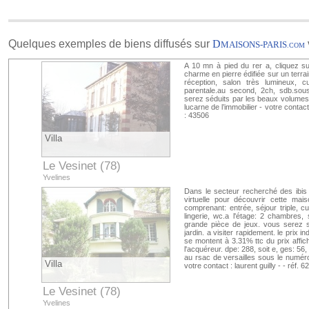
Quelques exemples de biens diffusés sur
D
MAISONS-PARIS
.COM
A 10 mn à pied du rer a, cliquez sur
charme en pierre édifiée sur un terra
réception, salon très lumineux, cu
parentale.au second, 2ch, sdb.sous
serez séduits par les beaux volumes 
lucarne de l’immobilier - votre contac
: 43506
Villa
Le Vesinet (78)
Yvelines
Dans le secteur recherché des ibis à
virtuelle pour découvrir cette ma
comprenant: entrée, séjour triple, c
lingerie, wc.a l'étage: 2 chambres
grande pièce de jeux. vous serez sédu
jardin. a visiter rapidement. le prix
se montent à 3.31% ttc du prix affic
l'acquéreur. dpe: 288, soit e, ges: 56,
au rsac de versailles sous le numéro
Villa
votre contact : laurent guilly - - réf.
Le Vesinet (78)
Yvelines