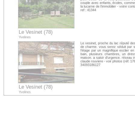
couple avec enfants, écoles, commer
la lucarne de l’immobilier - votre con
ref : 41344
Le Vesinet (78)
Yvelines
Le vesinet, proche du lac réputé des 
de charme. vous serez séduit par s
l'étage par un magnifique esclier e
bain, plusieurs chambres, un dress
maison. a saisir d'urgence. réseau im
claude rouviere - voir photos (réf. 1
34093186127
Le Vesinet (78)
Yvelines