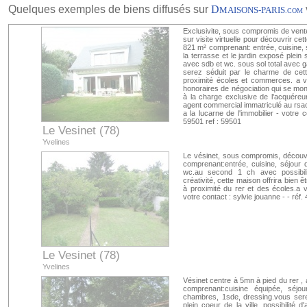
Quelques exemples de biens diffusés sur
D
MAISONS-PARIS
.COM
Exclusivite, sous compromis de vente,
sur visite virtuelle pour découvrir ce
821 m² comprenant: entrée, cuisine, 
la terrasse et le jardin exposé plei
avec sdb et wc. sous sol total avec g
serez séduit par le charme de cett
proximité écoles et commerces. a vi
honoraires de négociation qui se mont
à la charge exclusive de l'acquéreur.
agent commercial immatriculé au rsa
a la lucarne de l'immobilier - votre 
59501 ref : 59501
Le Vesinet (78)
Yvelines
Le vésinet, sous compromis, découvr
comprenant:entrée, cuisine, séjour 
wc.au second 1 ch avec possibilit
créativité, cette maison offrira bien ê
à proximité du rer et des écoles.a vi
votre contact : sylvie jouanne - - réf
Le Vesinet (78)
Yvelines
Vésinet centre à 5mn à pied du rer , 
comprenant:cuisine équipée, séjo
chambres, 1sde, dressing.vous sere
plein coeur de la ville, possibilité