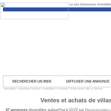
Le site d'annonces immobilièr
RECHERCHER UN BIEN
DIFFUSER UNE ANNONCE
Immobilier
>
Immobilier Yvelines
>
Immobilier Le Vesinet
>
Achat vente Villa Le Vesinet
Ventes et achats de villa
67 annonces
disponibles aujourd'hui à 10:22 sur
D
MAISONS-PARIS
.C