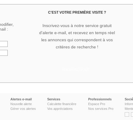
C'EST VOTRE PREMIÈRE VISITE ?
odifier,
Inscrivez-vous à notre service gratuit
ail :
d'alerte e-mail, et recevez en temps réel
les annonces qui correspondent à vos
critères de recherche !
INSCRIVEZ-VOUS
Alertes e-mail
Services
Professionnels
Socié
Nouvelle alerte
Calculette financière
Espace Pro
Infor
Gérer vos alertes
Vos appréciations
Nos services Pro
Menti