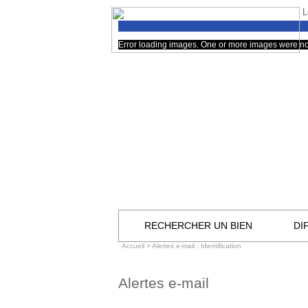
L
Error loading images. One or more images were no
RECHERCHER UN BIEN
DI
Accueil
> Alertes e-mail : Identification
Alertes e-mail