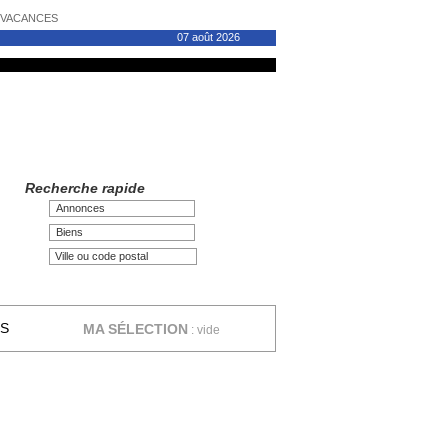
N VACANCES
07 août 2026
Recherche rapide
Annonces
Biens
ES
MA SÉLECTION
:
vide