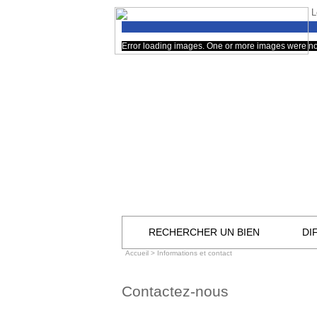
L
Error loading images. One or more images were no
RECHERCHER UN BIEN
DI
Accueil
> Informations et contact
Contactez-nous