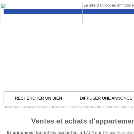
Le site d'annonces immobilièr
RECHERCHER UN BIEN
DIFFUSER UNE ANNONCE
Immobilier
>
Immobilier Yvelines
>
Immobilier Le Vesinet
>
Achat vente Appartement T4 Le Ve
Ventes et achats d'appartemen
67 annonces
disponibles aujourd'hui à 17:54 sur
D
MAISONS-PARIS
.C