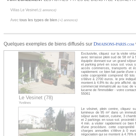
Villas Le Vesinet
(1 annonce)
Avec
tous les types de bien
(+1 annonce)
Quelques exemples de biens diffusés sur
D
MAISONS-PARIS
.COM
Exclusivite, cliquez sur la visite vi
avec terrasse plein sud de 58 m² à 
équipée donnant sur un grand séjou
et parking privé en sous sol. vous se
accès commerces, transports et éc
rapidement. ce bien fait partie d'une 
cette copropriété comprend 60 lots
s'élève à 2700 euros. le prix indiq
montent à 4.8% ttc du prix affiché. dpe
commercial immatriculé au rsac de 
lucarne de l'immobilier - votre contact
55061
Le Vesinet (78)
Yvelines
Le vésinet, plein centre, cliquez 
lumineux de 95 m² dans un immeubl
séjour avec balcon, cuisine, 3 chamb
et 2 parkings en sous-sol. proximit
4 min. a visiter rapidement ce bien f
d'une procédure. cette copropriété
charges annuelles s'élève à 0 euro
négociation qui se montent à 4.76% tt