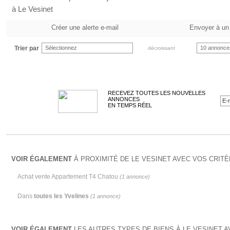
à Le Vesinet
Créer une alerte e-mail
Envoyer à un
Trier par
Sélectionnez
10 annonce
décroissant
RECEVEZ TOUTES LES NOUVELLES
ANNONCES
EN TEMPS RÉEL
VOIR ÉGALEMENT
À PROXIMITÉ DE LE VESINET AVEC VOS CRITÈ
Achat vente Appartement T4 Chatou
(1 annonce)
Dans
toutes les Yvelines
(1 annonce)
VOIR ÉGALEMENT
LES AUTRES TYPES DE BIENS À LE VESINET A