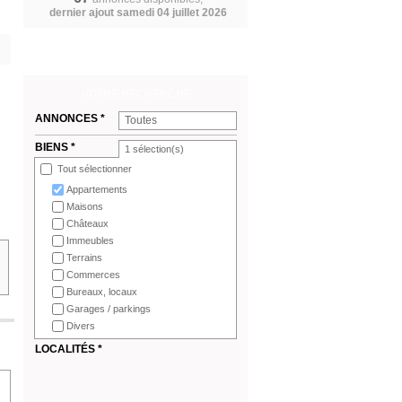
dernier ajout samedi 04 juillet 2026
VOTRE RECHERCHE
ANNONCES *
Toutes
BIENS *
1
sélection(s)
Tout sélectionner
Appartements
Maisons
Châteaux
Immeubles
Terrains
Commerces
Bureaux, locaux
Garages / parkings
Divers
LOCALITÉS *