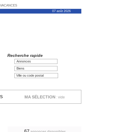
N VACANCES
07 août 2026
Recherche rapide
Annonces
Biens
ES
MA SÉLECTION
:
vide
67
annonces disponibles,