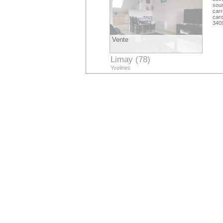
soum
carr
caro
340
Vente
Limay (78)
Yvelines