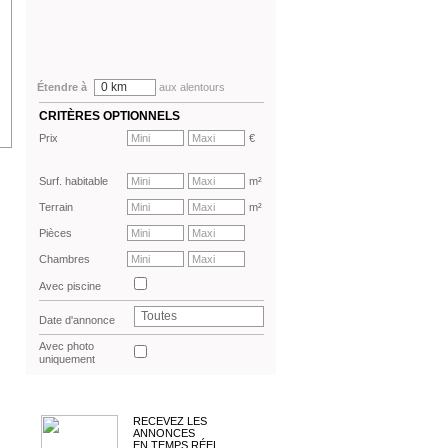
0 km
Étendre à
aux alentours
CRITÈRES OPTIONNELS
Prix
€
Surf. habitable
m²
Terrain
m²
Pièces
Chambres
Avec piscine
Toutes
Date d'annonce
Avec photo
uniquement
RECEVEZ LES
ANNONCES
EN TEMPS RÉEL