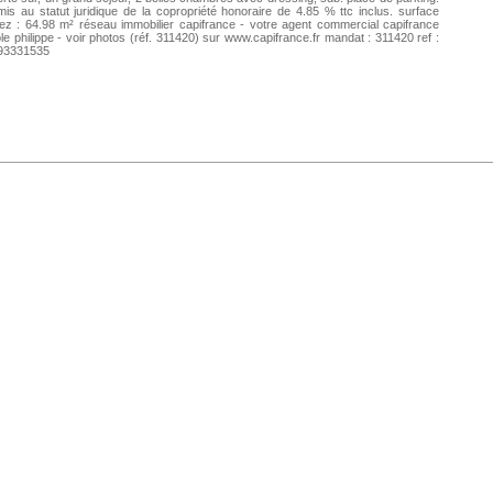
is au statut juridique de la copropriété honoraire de 4.85 % ttc inclus. surface
ez : 64.98 m² réseau immobilier capifrance - votre agent commercial capifrance
le philippe - voir photos (réf. 311420) sur www.capifrance.fr mandat : 311420 ref :
93331535