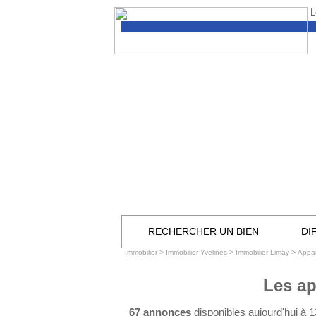
L
RECHERCHER UN BIEN
DI
Immobilier
>
Immobilier Yvelines
>
Immobilier Limay
>
Appa
Les ap
67 annonces
disponibles aujourd'hui à 