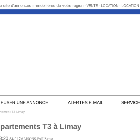
e site d'annonces immobilières de votre région -
VENTE - LOCATION - LOCATIO
FFUSER UNE ANNONCE
ALERTES E-MAIL
SERVIC
rtement T3 Limay
partements T3 à Limay
13:20 sur
D
MAISONS-PARIS
.COM