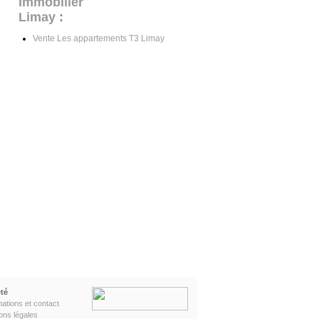
Immobilier
Limay
:
Vente Les appartements T3 Limay
té
mations et contact
ons légales