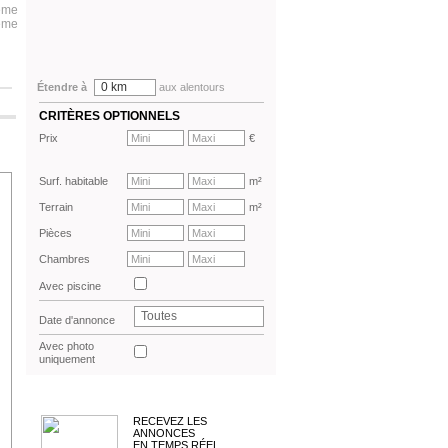
9ème
0ème
0 km
Étendre à
aux alentours
CRITÈRES OPTIONNELS
Prix
€
Surf. habitable
m²
Terrain
m²
Pièces
Chambres
Avec piscine
Toutes
Date d'annonce
Avec photo
uniquement
RECEVEZ LES
ANNONCES
EN TEMPS RÉEL