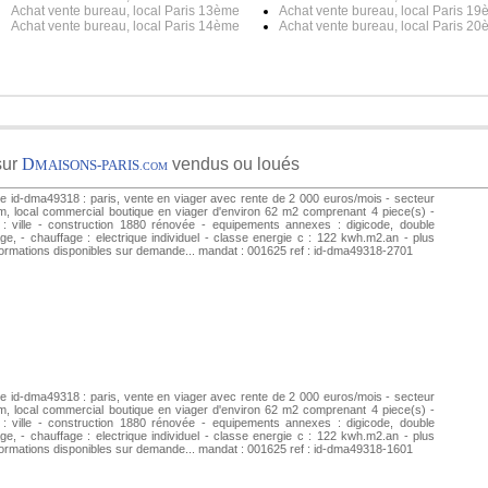
Achat vente bureau, local Paris 13ème
Achat vente bureau, local Paris 1
Achat vente bureau, local Paris 14ème
Achat vente bureau, local Paris 2
sur
D
vendus ou loués
MAISONS-PARIS
.COM
e id-dma49318 : paris, vente en viager avec rente de 2 000 euros/mois - secteur
, local commercial boutique en viager d'environ 62 m2 comprenant 4 piece(s) -
: ville - construction 1880 rénovée - equipements annexes : digicode, double
age, - chauffage : electrique individuel - classe energie c : 122 kwh.m2.an - plus
formations disponibles sur demande... mandat : 001625 ref : id-dma49318-2701
e id-dma49318 : paris, vente en viager avec rente de 2 000 euros/mois - secteur
, local commercial boutique en viager d'environ 62 m2 comprenant 4 piece(s) -
: ville - construction 1880 rénovée - equipements annexes : digicode, double
age, - chauffage : electrique individuel - classe energie c : 122 kwh.m2.an - plus
formations disponibles sur demande... mandat : 001625 ref : id-dma49318-1601