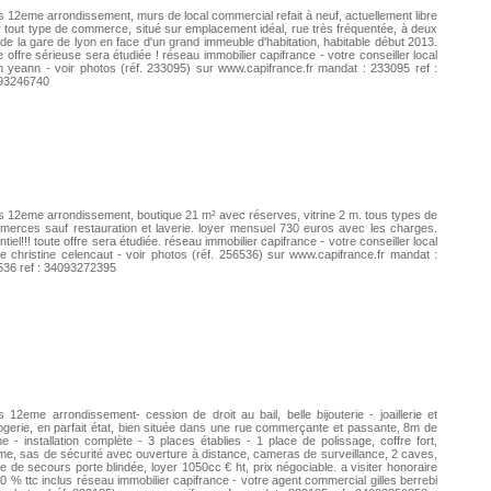
s 12eme arrondissement, murs de local commercial refait à neuf, actuellement libre
 tout type de commerce, situé sur emplacement idéal, rue très fréquentée, à deux
de la gare de lyon en face d'un grand immeuble d'habitation, habitable début 2013.
e offre sérieuse sera étudiée ! réseau immobilier capifrance - votre conseiller local
 yeann - voir photos (réf. 233095) sur www.capifrance.fr mandat : 233095 ref :
93246740
s 12eme arrondissement, boutique 21 m² avec réserves, vitrine 2 m. tous types de
erces sauf restauration et laverie. loyer mensuel 730 euros avec les charges.
ntiel!!! toute offre sera étudiée. réseau immobilier capifrance - votre conseiller local
e christine celencaut - voir photos (réf. 256536) sur www.capifrance.fr mandat :
536 ref : 34093272395
s 12eme arrondissement- cession de droit au bail, belle bijouterie - joaillerie et
ogerie, en parfait état, bien située dans une rue commerçante et passante, 8m de
ine - installation complète - 3 places établies - 1 place de polissage, coffre fort,
me, sas de sécurité avec ouverture à distance, cameras de surveillance, 2 caves,
ie de secours porte blindée, loyer 1050cc € ht, prix négociable. a visiter honoraire
0 % ttc inclus réseau immobilier capifrance - votre agent commercial gilles berrebi