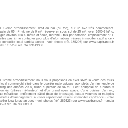
is 12eme arrondissement, droit au bail (ou fdc), sur un axe très commerçant.
sin de 85 m², vitrine de 9 m². réserve en sous sol de 25 m², loyer 2600 € ht/hc.
ges environ 150 €. métro et école, marché 2 fois par semaine. emplacement n° 1.
sitez pas à me contacter pour plus d'informations. réseau immobilier capifrance -
e conseiller local patricia alonso - voir photos (réf. 135296) sur www.capifrance.fr
at : 135296 ref : 34093149300
s 12eme arrondissement, nous vous proposons en exclusivité la vente des murs
 local commercial situé dans le quartier nation/picpus, aux pieds d'un immeuble de
ding des années 2000, d'une superficie de 96 m², il est composé de 4 bureaux
sonnés (vitrées mi-hauteur) et d'un grand open space, d'une cuisine, d'un wc,
au métallique, entièrement câblé (baie de brassage). beaux volumes et multiples
ibilités d'aménagement. a visiter rapidement. réseau immobilier capifrance - votre
eiller local jonathan guez - voir photos (réf. 289523) sur www.capifrance.fr mandat
9523 ref : 34093308903