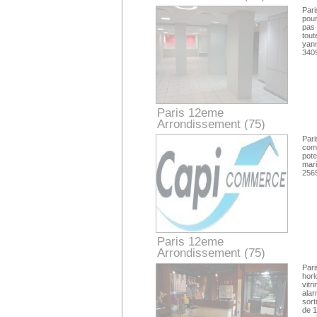
Paris
Pari
pour
pas 
tout
yann
340
Paris 12eme
Arrondissement (75)
Paris
Pari
comm
pote
mari
256
Paris 12eme
Arrondissement (75)
Paris
Pari
horl
vitr
alar
sort
de 1