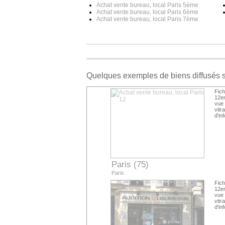
Achat vente bureau, local Paris 5ème
Achat vente bureau, local Paris 6ème
Achat vente bureau, local Paris 7ème
Quelques exemples de biens diffusés 
Fich
12em
vue 
vitr
d'in
Paris (75)
Paris
Fich
12em
vue 
vitr
d'in