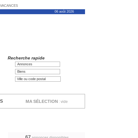
N VACANCES
06 août 2026
Recherche rapide
Annonces
Biens
ES
MA SÉLECTION
:
vide
67
annonces disponibles,