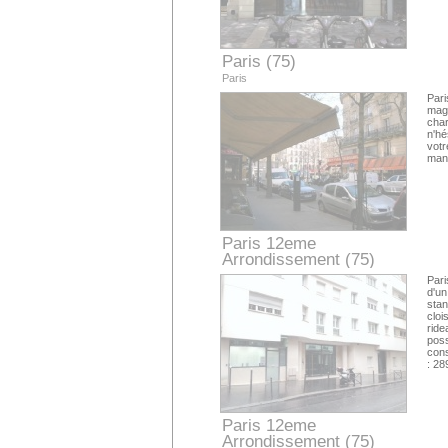
Paris (75)
Paris
Par
maga
char
n'hé
votr
mand
Paris 12eme
Arrondissement (75)
Paris
Pari
d'un
stan
cloi
ride
poss
cons
: 28
Paris 12eme
Arrondissement (75)