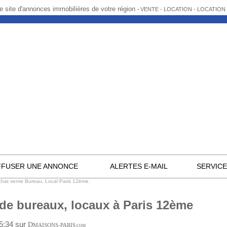
e site d'annonces immobilières de votre région -
VENTE - LOCATION - LOCATIO
FFUSER UNE ANNONCE
ALERTES E-MAIL
SERVIC
hat vente Bureau, Local Paris 12ème
 de bureaux, locaux à Paris 12ème
05:34 sur
D
MAISONS-PARIS
.COM