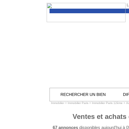
L
RECHERCHER UN BIEN
DI
Immobilier
>
Immobilier Paris
>
Immobilier Paris 12ème
>
Ac
Ventes et achats
67 annonces
disponibles aujourd'hui à 