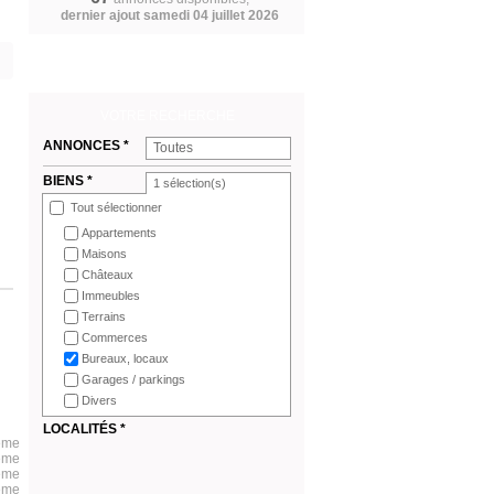
dernier ajout samedi 04 juillet 2026
VOTRE RECHERCHE
ANNONCES *
Toutes
BIENS *
1
sélection(s)
Tout sélectionner
Appartements
Maisons
Châteaux
Immeubles
Terrains
Commerces
Bureaux, locaux
Garages / parkings
Divers
LOCALITÉS *
5ème
6ème
7ème
8ème